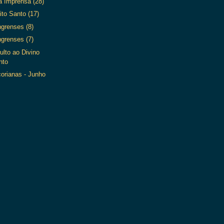
a Imprensa (28)
ito Santo (17)
ngrenses (8)
ngrenses (7)
ulto ao Divino
nto
orianas - Junho