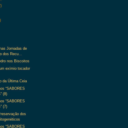
2)
)
 nas Jornadas de
o dos Recu...
dro nos Biscoitos
 um exímio tocador
o da Última Ceia
nos “SABORES
 (8)
nos “SABORES
 (7)
Preservação dos
itogenéticos
nos “SABORES