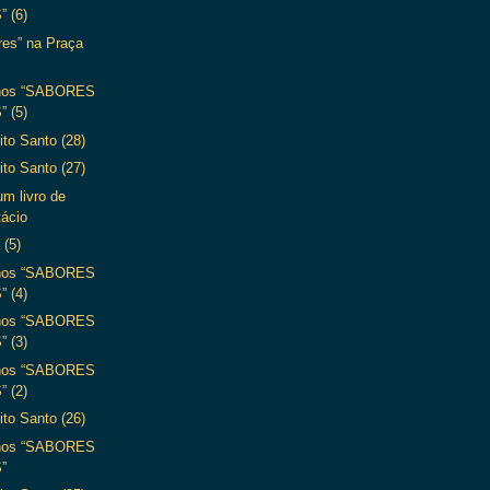
 (6)
res” na Praça
nos “SABORES
 (5)
ito Santo (28)
ito Santo (27)
um livro de
tácio
 (5)
nos “SABORES
 (4)
nos “SABORES
 (3)
nos “SABORES
 (2)
ito Santo (26)
nos “SABORES
”