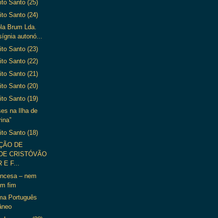
ito Santo (25)
ito Santo (24)
ola Brum Lda.
sígnia autonó...
ito Santo (23)
ito Santo (22)
ito Santo (21)
ito Santo (20)
ito Santo (19)
es na Ilha de
ina”
ito Santo (18)
ÇÃO DE
DE CRISTÓVÃO
 E F...
rincesa – nem
em fim
ema Português
âneo