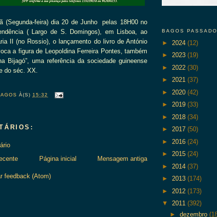
ã (Segunda-feira) dia 20 de Junho pelas 18H00 no
endência ( Largo de S. Domingos), em Lisboa, ao
BAGOS PASSAD
ria II (no Rossio), o lançamento do livro de António
►
2024
(12)
voca a figura de Leopoldina Ferreira Pontes, também
►
2023
(19)
ha Bijagó”, uma referência da sociedade guineense
►
2022
(30)
e do séc. XX.
►
2021
(37)
►
2020
(42)
BAGOS
À(S)
15:32
►
2019
(33)
►
2018
(34)
TÁRIOS:
►
2017
(50)
►
2016
(24)
ário
►
2015
(24)
ecente
Página inicial
Mensagem antiga
►
2014
(37)
r feedback (Atom)
►
2013
(174)
►
2012
(173)
▼
2011
(392)
►
dezembro
(1