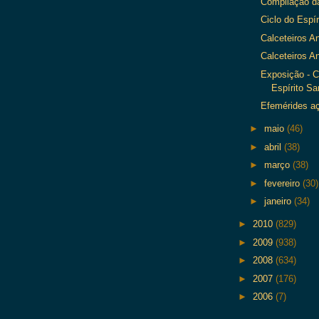
Compilação d
Ciclo do Espír
Calceteiros A
Calceteiros A
Exposição - C
Espírito Sa
Efemérides aç
►
maio
(46)
►
abril
(38)
►
março
(38)
►
fevereiro
(30)
►
janeiro
(34)
►
2010
(829)
►
2009
(938)
►
2008
(634)
►
2007
(176)
►
2006
(7)