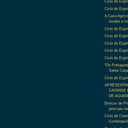
Ciclo do Espír
Ciclo do Espír
A Casa Agríc
recebe a in
Ciclo do Espír
Ciclo do Espír
Ciclo do Espír
Ciclo do Espír
Ciclo do Espír
“Os Portugues
Santa Catar
Ciclo do Espír
APRESENTA
CATARSE 
DE AGUIAR
Brincos de P
princípio n
Ciclo de Cin
Contempor