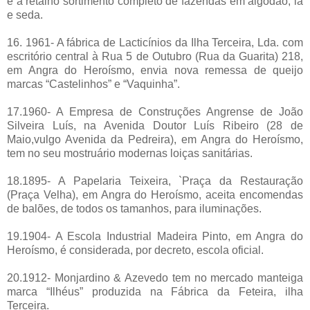
e a retalho sortimento completo de fazendas em algodão, lã
e seda.
16. 1961- A fábrica de Lacticínios da Ilha Terceira, Lda. com
escritório central à Rua 5 de Outubro (Rua da Guarita) 218,
em Angra do Heroísmo, envia nova remessa de queijo
marcas “Castelinhos” e “Vaquinha”.
17.1960- A Empresa de Construções Angrense de João
Silveira Luís, na Avenida Doutor Luís Ribeiro (28 de
Maio,vulgo Avenida da Pedreira), em Angra do Heroísmo,
tem no seu mostruário modernas loiças sanitárias.
18.1895- A Papelaria Teixeira, `Praça da Restauração
(Praça Velha), em Angra do Heroísmo, aceita encomendas
de balões, de todos os tamanhos, para iluminações.
19.1904- A Escola Industrial Madeira Pinto, em Angra do
Heroísmo, é considerada, por decreto, escola oficial.
20.1912- Monjardino & Azevedo tem no mercado manteiga
marca “Ilhéus” produzida na Fábrica da Feteira, ilha
Terceira.