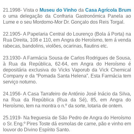
21.1998- Vista o
Museu do Vinho
da
Casa Agrícola Brum
o uma delegação da Confraria Gastronómica Panela ao
Lume e o seu Mordomo-Mor Dr. Gonçalo dos Reis Torgal.
22.1905- A Papelaria Central do Lourenço (Bola á Porta) na
Rua Direita, 108 e 110, em Angra do Heroísmo, tem á venda
rabecas, bandolins, violões, ocarinas, flautins etc.
23.1930- A Farmácia Sousa de Carlos Rodrigues de Sousa,
à Rua da República, 62-64, em Angra do Heroísmo é
depositária exclusiva do Vicks Vaporub da Vick Chemical
Company e da “Pomada Santa Helena”. Esta Farmácia tem
serviço noturno.
24.1956- A Casa Tarrafeiro de António José Inácio da Silva,
na Rua da República (Rua da Sé), 85, em Angra do
Heroísmo, tem na montra o n.º da sorte, lotaria de ontem.
25.1919- Na freguesia de São Pedro de Angra do Heroísmo
o Sr. Eng.º Pires Toste dá esmolas de carne, pão e vinho em
louvor do Divino Espírito Santo.