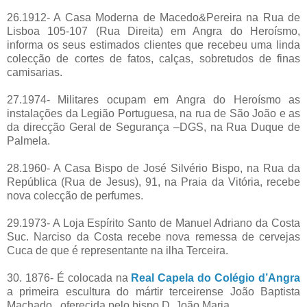
26.1912- A Casa Moderna de Macedo&Pereira na Rua de
Lisboa 105-107 (Rua Direita) em Angra do Heroísmo,
informa os seus estimados clientes que recebeu uma linda
colecção de cortes de fatos, calças, sobretudos de finas
camisarias.
27.1974- Militares ocupam em Angra do Heroísmo as
instalações da Legião Portuguesa, na rua de São João e as
da direcção Geral de Segurança –DGS, na Rua Duque de
Palmela.
28.1960- A Casa Bispo de José Silvério Bispo, na Rua da
República (Rua de Jesus), 91, na Praia da Vitória, recebe
nova colecção de perfumes.
29.1973- A Loja Espírito Santo de Manuel Adriano da Costa
Suc. Narciso da Costa recebe nova remessa de cervejas
Cuca de que é representante na ilha Terceira.
30. 1876- É colocada na
Real Capela do Colégio d’Angra
a primeira escultura do mártir terceirense João Baptista
Machado., oferecida pelo bispo D. João Maria.