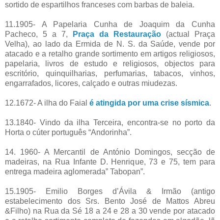
sortido de espartilhos franceses com barbas de baleia.
11.1905- A Papelaria Cunha de Joaquim da Cunha
Pacheco, 5 a 7,
Praça da Restauração
(actual Praça
Velha), ao lado da Ermida de N. S. da Saúde, vende por
atacado e a retalho grande sortimento em artigos religiosos,
papelaria, livros de estudo e religiosos, objectos para
escritório, quinquilharias, perfumarias, tabacos, vinhos,
engarrafados, licores, calçado e outras miudezas.
12.1672- A ilha do Faial
é atingida por uma crise sísmica
.
13.1840- Vindo da ilha Terceira, encontra-se no porto da
Horta o cúter português “Andorinha”.
14. 1960- A Mercantil de António Domingos, secção de
madeiras, na Rua Infante D. Henrique, 73 e 75, tem para
entrega madeira aglomerada” Tabopan”.
15.1905- Emilio Borges d’Ávila & Irmão (antigo
estabelecimento dos Srs. Bento José de Mattos Abreu
&Filho) na Rua da Sé 18 a 24 e 28 a 30 vende por atacado