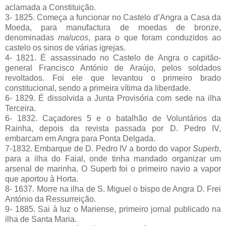
aclamada a Constituição.
3- 1825. Começa a funcionar no Castelo d’Angra a Casa da
Moeda, para manufactura de moedas de bronze,
denominadas
malucos
, para o que foram conduzidos ao
castelo os sinos de várias igrejas.
4- 1821. É assassinado no Castelo de Angra o capitão-
general Francisco António de Araújo, pelos soldados
revoltados. Foi ele que levantou o primeiro brado
constitucional, sendo a primeira vítima da liberdade.
6- 1829. É dissolvida a Junta Provisória com sede na ilha
Terceira.
6- 1832. Caçadores 5 e o batalhão de Voluntários da
Rainha, depois da revista passada por D. Pedro IV,
embarcam em Angra para Ponta Delgada.
7-1832. Embarque de D. Pedro IV a bordo do vapor
Superb
,
para a ilha do Faial, onde tinha mandado organizar um
arsenal de marinha. O Superb foi o primeiro navio a vapor
que aportou à Horta.
8- 1637. Morre na ilha de S. Miguel o bispo de Angra D. Frei
António da Ressurreição.
9- 1885. Sai à luz o Mariense, primeiro jornal publicado na
ilha de Santa Maria.