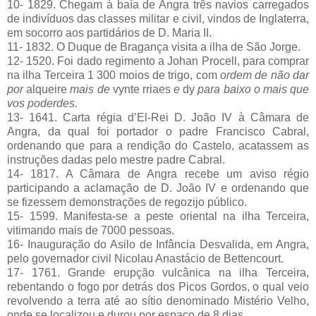
10- 1829. Chegam à baía de Angra três navios carregados
de indivíduos das classes militar e civil, vindos de Inglaterra,
em socorro aos partidários de D. Maria II.
11- 1832. O Duque de Bragança visita a ilha de São Jorge.
12- 1520. Foi dado regimento a Johan Procell, para comprar
na ilha Terceira 1 300 moios de trigo, com
ordem de não dar
por
alqueire
mais de
vynte
rriaes
e
dy
para baixo o mais que
vos poderdes.
13- 1641. Carta régia d’El-Rei D. João IV à Câmara de
Angra, da qual foi portador o padre Francisco Cabral,
ordenando que para a rendição do Castelo, acatassem as
instruções dadas pelo mestre padre Cabral.
14- 1817. A Câmara de Angra recebe um aviso régio
participando a aclamação de D. João IV e ordenando que
se fizessem demonstrações de regozijo público.
15- 1599. Manifesta-se a peste oriental na ilha Terceira,
vitimando mais de 7000 pessoas.
16- Inauguração do Asilo de Infância Desvalida, em Angra,
pelo governador civil Nicolau Anastácio de Bettencourt.
17- 1761. Grande erupção vulcânica na ilha Terceira,
rebentando o fogo por detrás dos Picos Gordos, o qual veio
revolvendo a terra até ao sítio denominado Mistério Velho,
onde se localizou e durou por espaço de 8 dias.