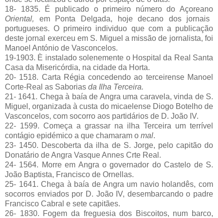
18- 1835. É publicado o primeiro número do Açoreano
Oriental,
em Ponta Delgada, hoje decano dos jornais
portugueses. O primeiro individuo que com a publicação
deste jornal exerceu em S. Miguel a missão de jornalista, foi
Manoel António de Vasconcelos.
19-1903. È instalado solenemente o Hospital da Real Santa
Casa da Misericórdia, na cidade da Horta.
20- 1518. Carta Régia concedendo ao terceirense Manoel
Corte-Real as Saborias
da Ilha Terceira.
21- 1641. Chega à baía de Angra uma caravela, vinda de S.
Miguel, organizada à custa do micaelense Diogo Botelho de
Vasconcelos, com socorro aos partidários de D. João IV.
22- 1599. Começa a grassar na ilha Terceira um terrível
contágio epidémico a que chamaram o
mal
.
23- 1450. Descoberta da ilha de S. Jorge, pelo capitão do
Donatário de Angra Vasque Annes Crte Real.
24- 1564. Morre em Angra o governador do Castelo de S.
João Baptista, Francisco de Ornellas.
25- 1641. Chega à baía de Angra um navio holandês, com
socorros enviados por D. João IV, desembarcando o padre
Francisco Cabral e sete capitães.
26- 1830. Fogem da freguesia dos Biscoitos, num barco,