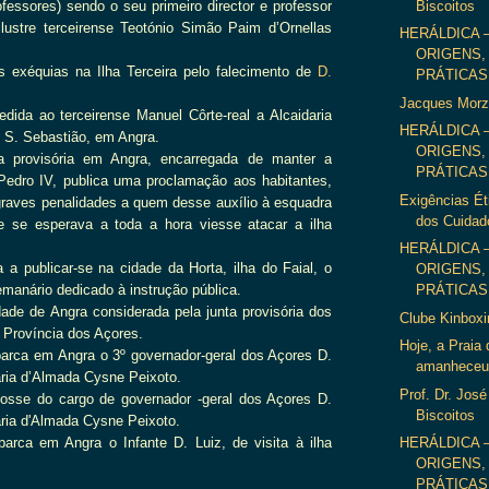
Biscoitos
ofessores) sendo o seu primeiro director e professor
lustre terceirense Teotónio Simão Paim d’Ornellas
HERÁLDICA 
ORIGENS,
s exéquias na Ilha Terceira pelo falecimento de
D.
PRÁTICAS 
Jacques Morzi
dida ao terceirense Manuel Côrte-real a Alcaidaria
HERÁLDICA 
 S. Sebastião, em Angra.
ORIGENS,
ta provisória em Angra, encarregada de manter a
PRÁTICAS 
Pedro IV, publica uma proclamação aos habitantes,
Exigências Ét
aves penalidades a quem desse auxílio à esquadra
dos Cuidad
e se esperava a toda a hora viesse atacar a ilha
HERÁLDICA 
a publicar-se na cidade da Horta, ilha do Faial, o
ORIGENS,
emanário dedicado à instrução pública.
PRÁTICAS 
dade de Angra considerada pela junta provisória dos
Clube Kinboxi
a Província dos Açores.
Hoje, a Praia 
arca em Angra o 3º governador-geral dos Açores D.
amanheceu 
ria d’Almada Cysne Peixoto.
Prof. Dr. Jos
osse do cargo de governador -geral dos Açores D.
Biscoitos
ria d'Almada Cysne Peixoto.
arca em Angra o Infante D. Luiz, de visita à ilha
HERÁLDICA 
ORIGENS,
PRÁTICAS 