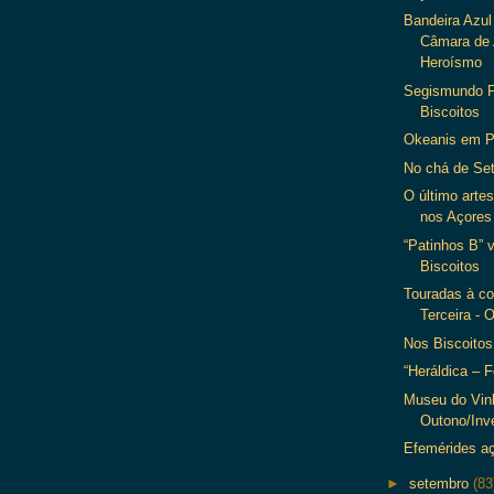
Bandeira Azul
Câmara de 
Heroísmo
Segismundo P
Biscoitos
Okeanis em P
No chá de S
O último arte
nos Açores
“Patinhos B” 
Biscoitos
Touradas à co
Terceira - 
Nos Biscoitos
“Heráldica – 
Museu do Vin
Outono/Inv
Efemérides aç
►
setembro
(83