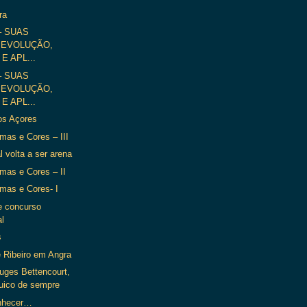
ra
– SUAS
 EVOLUÇÃO,
E APL...
– SUAS
 EVOLUÇÃO,
E APL...
os Açores
rmas e Cores – III
l volta a ser arena
rmas e Cores – II
rmas e Cores- I
 concurso
al
s
e Ribeiro em Angra
uges Bettencourt,
uico de sempre
nhecer…