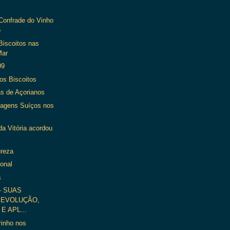
Confrade do Vinho
o
Biscoitos nas
Mar
09
os Biscoitos
s de Açorianos
iagens Suíços nos
da Vitória acordou
ureza
ional
s
– SUAS
 EVOLUÇÃO,
E APL...
rinho nos