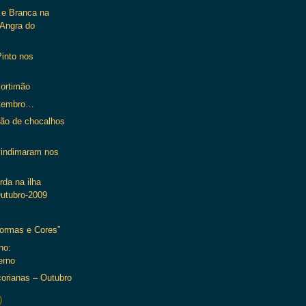
 e Branca na
Angra do
into nos
ortimão
etembro…
são de chocalhos
vindimaram nos
rda na ilha
Outubro-2009
Formas e Cores”
ho:
erno
orianas – Outubro
)