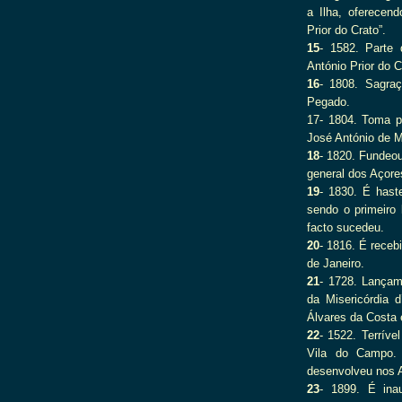
a Ilha, oferecen
Prior do Crato”.
15
- 1582. Parte
António Prior do 
16
- 1808. Sagra
Pegado.
17- 1804. Toma p
José António de M
18
- 1820. Fundeou
general dos Açore
19
- 1830. É hast
sendo o primeiro 
facto sucedeu.
20
- 1816. É receb
de Janeiro.
21
- 1728. Lançam
da Misericórdia 
Álvares da Costa e
22
- 1522. Terríve
Vila do Campo.
desenvolveu nos A
23
- 1899. É ina