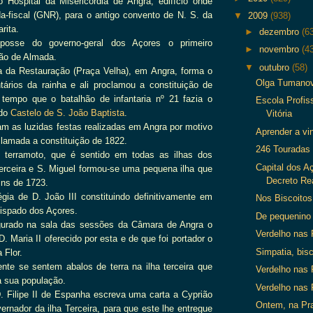
o Hospital da Misericórdia de Angra, edifício onde
a-fiscal (GNR), para o antigo convento de N. S. da
▼
2009
(938)
rita.
►
dezembro
(6
osse do governo-geral dos Açores o primeiro
►
novembro
(4
ão de Almada.
▼
outubro
(58)
a da Restauração (Praça Velha), em Angra, forma o
Olga Tumanov
tários da rainha e ali proclamou a constituição de
empo que o batalhão de infantaria nº 21 fazia o
Escola Profis
do
Castelo de
S. João Baptista
.
Vitória
am as luzidas festas realizadas em Angra por motivo
Aprender a vi
clamada a constituição de 1822.
246 Touradas
 terramoto, que é sentido em todas as ilhas dos
Capital dos Aç
erceira e S. Miguel formou-se uma pequena ilha que
Decreto Re
ins de 1723.
égia de D. João III constituindo definitivamente em
Nos Biscoitos
ispado dos Açores.
De pequenino 
gurado na sala das sessões da Câmara de Angra o
Verdelho nas 
D. Maria II oferecido por esta e de que foi portador o
Simpatia, bisc
 Flor.
nte se sentem abalos de terra na ilha terceira que
Verdelho nas 
 sua população.
Verdelho nas 
. Filipe II de Espanha escreva uma carta a Cyprião
Ontem, na Pra
ernador da ilha Terceira, para que este lhe entregue