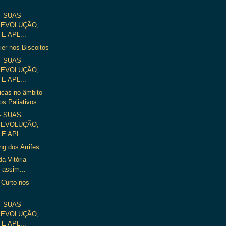
– SUAS
 EVOLUÇÃO,
E APL...
er nos Biscoitos
– SUAS
 EVOLUÇÃO,
E APL...
icas no âmbito
os Paliativos
– SUAS
 EVOLUÇÃO,
E APL...
ng dos Arrifes
da Vitória
assim...
é Curto nos
– SUAS
 EVOLUÇÃO,
E APL...