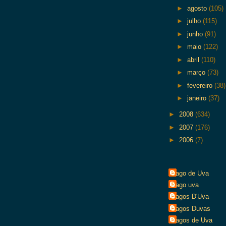
►
agosto
(105)
►
julho
(115)
►
junho
(91)
►
maio
(122)
►
abril
(110)
►
março
(73)
►
fevereiro
(38)
►
janeiro
(37)
►
2008
(634)
►
2007
(176)
►
2006
(7)
Bago de Uva
Bago uva
Bagos D'Uva
Bagos Duvas
Bagos de Uva