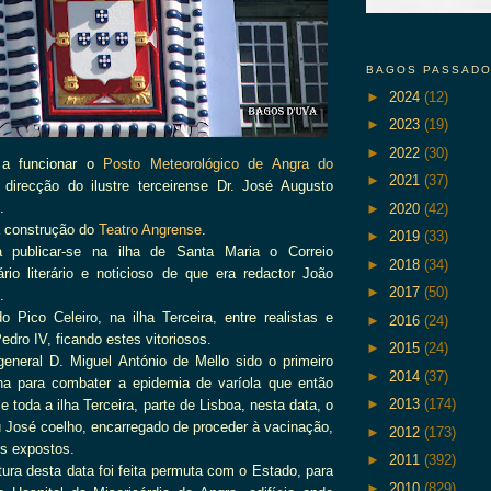
BAGOS PASSAD
►
2024
(12)
►
2023
(19)
►
2022
(30)
 a funcionar o
Posto Meteorológico de Angra do
►
2021
(37)
irecção do ilustre terceirense Dr. José Augusto
.
►
2020
(42)
 construção do
Teatro Angrense
.
►
2019
(33)
 publicar-se na ilha de Santa Maria o Correio
►
2018
(34)
io literário e noticioso de que era redactor João
►
2017
(50)
.
o Pico Celeiro, na ilha Terceira, entre realistas e
►
2016
(24)
Pedro IV, ficando estes vitoriosos.
►
2015
(24)
general D. Miguel António de Mello sido o primeiro
►
2014
(37)
na para combater a epidemia de varíola que então
►
2013
(174)
toda a ilha Terceira, parte de Lisboa, nesta data, o
au José coelho, encarregado de proceder à vacinação,
►
2012
(173)
s expostos.
►
2011
(392)
itura desta data foi feita permuta com o Estado, para
►
2010
(829)