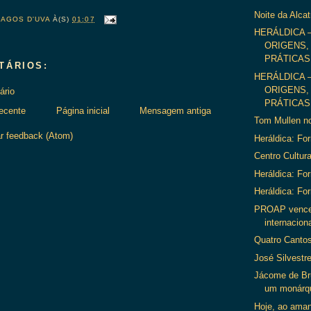
Noite da Alcat
BAGOS D'UVA
À(S)
01:07
HERÁLDICA 
ORIGENS,
PRÁTICAS 
TÁRIOS:
HERÁLDICA 
ORIGENS,
ário
PRÁTICAS 
ecente
Página inicial
Mensagem antiga
Tom Mullen n
r feedback (Atom)
Heráldica: Fo
Centro Cultura
Heráldica: Fo
Heráldica: Fo
PROAP vence
internacion
Quatro Canto
José Silvestr
Jácome de Br
um monárq
Hoje, ao ama