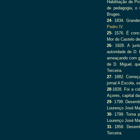
Habilitação de Pr
de pedagogia, o i
Bruges.
24
- 1834. Grande
Pedro IV
.
25
- 1576. É conce
Mor do Castelo de
26
- 1928. A jun
autoridade de D. 
ameaçando com gr
de D. Miguel, qu
Terceira.
27
- 1882. Começa 
jornal A Escola, s
28
-1828. Foi a ci
Açores, capital d
29
- 1799. Desemb
Lourenço José Ma
30
- 1799. Toma p
Lourenço José Ma
31
- 1858. Desemb
Terceira.