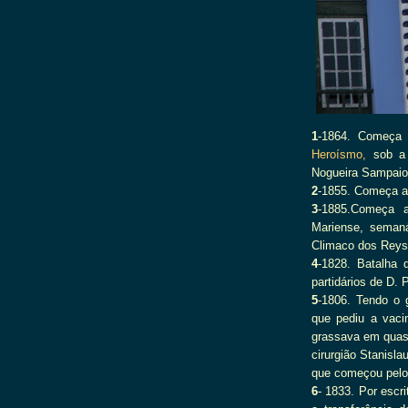
1
-1864. Começa
Heroísmo,
sob a d
Nogueira Sampaio
2
-1855. Começa a
3
-1885.Começa a
Mariense, semanár
Climaco dos Reys
4
-1828. Batalha d
partidários de D. 
5
-1806. Tendo o 
que pediu a vaci
grassava em quase 
cirurgião Stanisl
que começou pelo
6
- 1833. Por escr