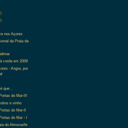
3)
3)
a nos Açores
sional da Praia da
ndimar
 à corda em 2009
ores - Angra, por
al
é que...
Portas do Mar-III
oitos e vinho
Portas do Mar-II
Portas do Mar - I
ia do Almoxarife