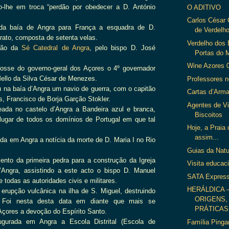
do-lhe em troca “perdão por obedecer a D. António
O ADITIVO
Carlos César 
 da baía de Angra para França a esquadra de D.
de Verdelh
Crato, composta de setenta velas.
Verdelho dos 
ção da
Sé Catedral de Angra
, pelo bispo D. José
Portas do 
Wine Azores 
osse do governo-geral dos Açores o 4º governador
ello da Silva César de Menezes.
Professores n
 na baía d’Angra um navio de guerra, com o capitão
Cartas d’Arma
s, Francisco de Borja Garção Stokler.
Agentes de V
eada no castelo d’Angra a Bandeira azul e branca,
Biscoitos
lugar de todos os domínios de Portugal em que tal
Hoje, a Praia 
assim...
ida em Angra a notícia da morte de D. Maria I no Rio
Guias da Nat
ento da primeira pedra para a construção da Igreja
Visita educac
d’Angra, assistindo a este acto o bispo D. Manuel
SATA Expres
 todas as autoridades civis e militares.
HERÁLDICA 
l erupção vulcânica na ilha de S. Miguel, destruindo
ORIGENS,
 Foi nesta desta data em diante que mais se
PRÁTICAS 
çores a devoção do Espírito Santo.
ugurada em Angra a Escola Distrital (Escola de
Família Pinga