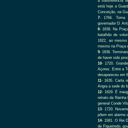
a transferência d
está hoje a Guard
Conceição, na Gua
7
- 1766. Toma p
governador D. Ant
8
- 1836. Na Praç
batalhão de volun
1822, ao mesmo t
mesmo na Praça 
9
- 1836. Terminar
de haver sido pro
10
- 1720. Grande
Açores. Entre a T
desapareceu em f
11
- 1635. Carta r
Angra a sede do b
12
- 1829. É inau
retrato da Rainha 
general Conde Vila
13
- 1720. Novame
põem em alarme a
14
- 1581. O Rei D
de Figueiredo, gov